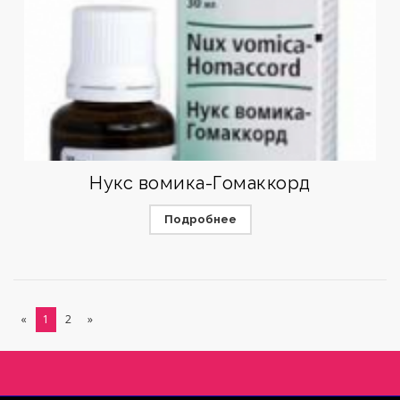
Нукс вомика-Гомаккорд
Подробнее
«
1
2
»