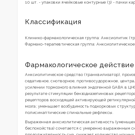
10 шт. - упаковки ячейковые контурные (3) - пачки ка
Классификация
Клинико-фармакологическая группа: Анксиолитик (т
Фармако-терапевтическая группа: Анксиолитическое
Фармакологическое действие
Анксиолитическое средство (транквилизатор), произ
седативное, снотворное, противосудорожное, центр
усилении тормозного влияния эндогенной GABA в ЦН
результате стимуляции бензодиазепиновых рецептор
рецепторов восходящей активирующей ретикулярной 
мозга; уменьшает возбудимость подкорковых структур
полисинаптические спинальные рефлексы.
Выраженная анксиолитическая активность (уменьшен
беспокойства) сочетается с умеренно выраженным с
продолжительность сна, снижает количество ночных