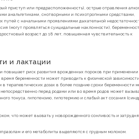
стрый приступ или предрасположенность), острые отравления алко
ыми анальгетиками, снотворными и психотропными средствами,
х путей с начальными проявлениями дыхательной недостаточнос
ссия (могут проявляться суицидальные наклонности), беременнос
одростковый возраст до 18 лет, повышенная чувствительность к
и и лактации
 и повышает риск развития врожденных пороков при применении 
 время беременности может приводить к физической зависимости
 в терапевтических дозах в более поздние сроки беременности 
непосредственно перед родами или во время родов может вызыва
ого тонуса, гипотензию, гипотермию и слабый акт сосания (син
ком, что может вызвать у новорожденного сонливость и затрудня
лпразолам и его метаболиты выделяются с грудным молоком.