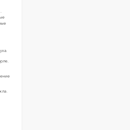
,
ые
ные
уха.
орле,
жение
кла.