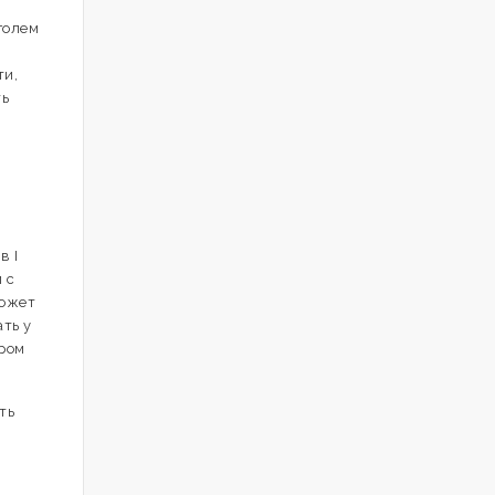
голем
ти,
ть
в I
 с
может
ть у
дром
ть