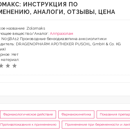
ОМАКС: ИНСТРУКЦИЯ ПО
МЕНЕНИЮ, АНАЛОГИ, ОТЗЫВЫ, ЦЕНА
ое название: Zolomaks
ующее вещество/Аналог:
Алпразолам
: N05BA12 Производные бензодиазепина анксиолитики
одитель: DRAGENOPHARM APOTHEKER PUSCHL, GmbH & Co. KG
ия)
рное: Нет
 материал:
Фармакологическое действие
Фармакокинетика
Показания препар
Противопоказания к применению
Применение при беременности и лак