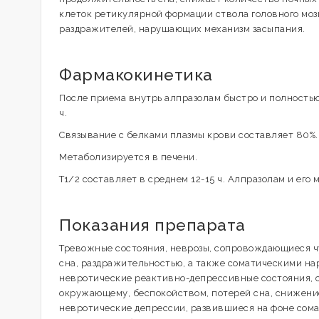
клеток ретикулярной формации ствола головного моз
раздражителей, нарушающих механизм засыпания.
Фармакокинетика
После приема внутрь алпразолам быстро и полностью 
ч.
Связывание с белками плазмы крови составляет 80%.
Метаболизируется в печени.
T1/2 составляет в среднем 12-15 ч. Алпразолам и ег
Показания препарата
Тревожные состояния, неврозы, сопровождающиеся ч
сна, раздражительностью, а также соматическими н
невротические реактивно-депрессивные состояния,
окружающему, беспокойством, потерей сна, снижени
невротические депрессии, развившиеся на фоне сома