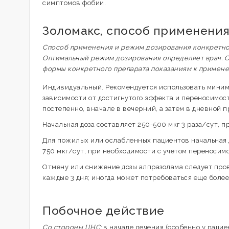
симптомов фобии.
Золомакс, способ применени
Способ применения и режим дозирования конкретного
Оптимальный режим дозирования определяет врач. С
формы конкретного препарата показаниям к примен
Индивидуальный. Рекомендуется использовать миним
зависимости от достигнутого эффекта и переносимос
постепенно, вначале в вечерний, а затем в дневной п
Начальная доза составляет 250-500 мкг 3 раза/сут, 
Для пожилых или ослабленных пациентов начальная до
750 мкг/сут, при необходимости с учетом переносим
Отмену или снижение дозы алпразолама следует пров
каждые 3 дня; иногда может потребоваться еще более
Побочное действие
Со стороны ЦНС:
в начале лечения (особенно у пацие