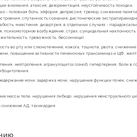
ии внимания, атаксия, дезориентация, неустойчивость походки,
ко - головная боль, эйфория, депрессия, тремор, снижение памяти
строения, спутанность сознания, дистонические экстрапирамидн
лабость, миастения, дизартрия; в отдельных случаях - парадоксаль
я, психомоторное возбуждение, страх, суицидальная наклонность,
жительность, тревожность, бессонница).
сть во рту или слюнотечение, изжога, тошнота, рвота, снижение
чени, повышение активности печеночных трансаминаз и ЩФ, желт
ения, нейтропения, агранулоцитоз (озноб, гипертермия, боли в г
омбоцитопения.
едержание мочи, задержка мочи, нарушение функции почек, сни
ие массы тела, нарушения либидо, нарушения менструального ци
 снижение АД, тахикардия.
ению