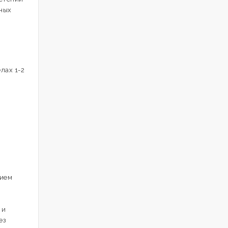
рных
лах 1-2
нием
 и
ез