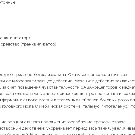
ртонные.
ранквилизатор)
 средство (транквилизатор)
водное триазоло-бензодиазепина. Оказывает анксиолитическое,
альное миорелаксирующее действие. Механизм действия заключае
С за счет повышения чувствительности GABA-рецепторов к медиа
ов, расположенных в аллостерическом центре постсинаптически
формации ствола мозга и вставочных нейронов боковых рогов с
 головного мозга (лимбическая система, таламус, гипоталамус), т
ие эмоционального напряжения, ослабление тревоги, страха,
нотворным действием; укорачивает период засыпания, увеличива
 пробуждений. Механизм снотворного действия заключается в уг