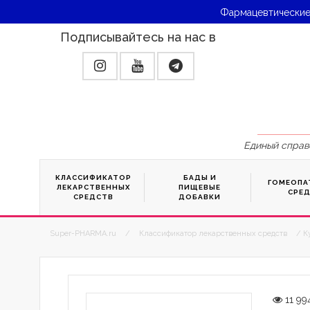
Фармацевтические
Подписывайтесь на нас в
Единый справ
КЛАССИФИКАТОР
БАДЫ И
ГОМЕОПА
ЛЕКАРСТВЕННЫХ
ПИЩЕВЫЕ
СРЕ
СРЕДСТВ
ДОБАВКИ
Super-PHARMA.ru
/
Классификатор лекарственных средств
/ К
11 99