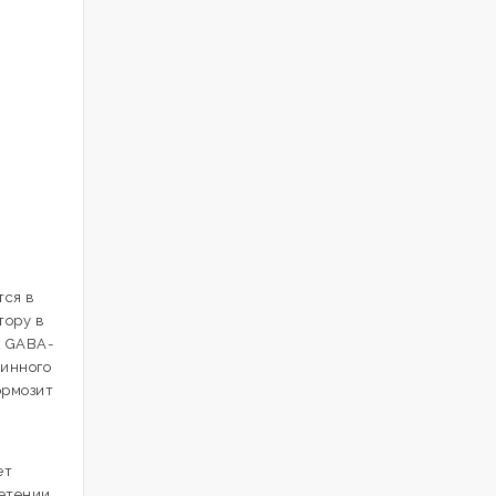
тся в
тору в
х GABA-
пинного
ормозит
ет
нетении