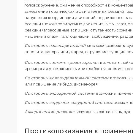
головокружение, снижение способности к концентрац
замедление психических и двигательных реакций; ред
нарушения координации движений, подавленность на
реакции (неконтролируемые движения, в т.ч. глаз), с
реакции (агрессивные вспышки, спутанность сознани
мышечный спазм, галлюцинации, возбуждение, раздра
Со стороны пищеварительной системы:
возможны сухо
аппетита, запоры или диарея, нарушение функции пе
Со стороны системы кроветворения:
возможны лейкоп
чрезмерная утомляемость или слабость), анемия, тр
Со стороны мочевыделительной системы:
возможны н
или повышение либидо, дисменорея.
Со стороны эндокринной системы:
возможны изменен
Со стороны сердечно-сосудистой системы:
возможно
Аллергические реакции:
возможны кожная сыпь, зуд.
Противопоказания к примен