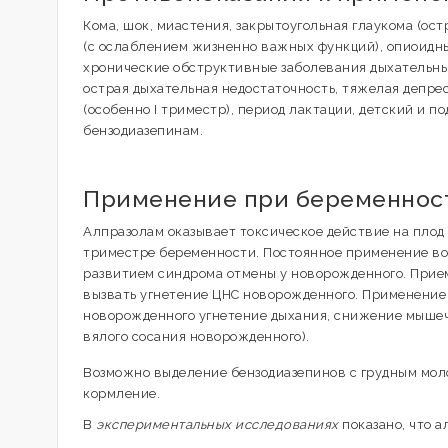
Кома, шок, миастения, закрытоугольная глаукома (о
(с ослаблением жизненно важных функций), опиоидн
хронические обструктивные заболевания дыхательны
острая дыхательная недостаточность, тяжелая депре
(особенно I триместр), период лактации, детский и п
бензодиазепинам.
Применение при беременност
Алпразолам оказывает токсическое действие на плод
триместре беременности. Постоянное применение во
развитием синдрома отмены у новорожденного. Прием
вызвать угнетение ЦНС новорожденного. Применение 
новорожденного угнетение дыхания, снижение мышечн
вялого сосания новорожденного).
Возможно выделение бензодиазепинов с грудным моло
кормление.
В
экспериментальных исследованиях
показано, что а