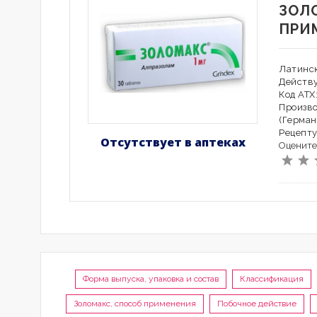
ЗОЛ
ПРИ
Латинск
Действ
Код АТХ
Произв
(Герман
Рецепту
Отсутствует в аптеках
Оцените
Форма выпуска, упаковка и состав
Классификация
Золомакс, способ применения
Побочное действие