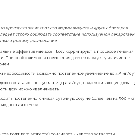
я
 препарата зависят от его формы выпуска и других факторов.
ледует строго соблюдать соответствие используемой лекарстве
ению и режиму дозирования.
альные эффективные дозы. Дозу корригируют в процессе лечения 
ти. При необходимости повышения дозы ее следует увеличивать
рием.
при необходимости возможно постепенное увеличение до 4.5 мг/сут
за составляет по 250 мкг 2-3 раза/сут, поддерживающие дозы - 
ости дозу можно увеличивать.
одить постепенно, снижая суточную дозу не более чем на 500 мкг
 медленная отмена.
нтов пожилого возраста) сонливость, чувство усталости,