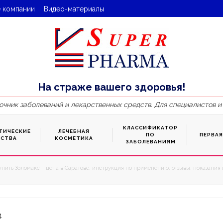
 компании
Видео-материалы
На страже вашего здоровья!
очник заболеваний и лекарственных средств. Для специалистов и
КЛАССИФИКАТОР
ТИЧЕСКИЕ
ЛЕЧЕБНАЯ
ПО
ПЕРВА
ДСТВА
КОСМЕТИКА
ЗАБОЛЕВАНИЯМ
упить Золомакс – цена в Саратове, инструкция по применению, отзывы, показания 
4