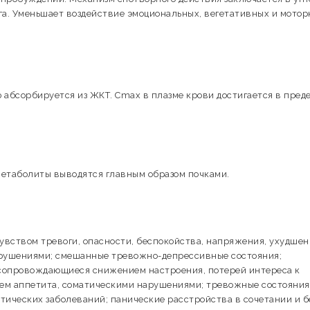
га. Уменьшает воздействие эмоциональных, вегетативных и мото
абсорбируется из ЖКТ. Cmax в плазме крови достигается в преде
о метаболиты выводятся главным образом почками.
увством тревоги, опасности, беспокойства, напряжения, ухудше
арушениями; смешанные тревожно-депрессивные состояния;
 сопровождающиеся снижением настроения, потерей интереса к
ем аппетита, соматическими нарушениями; тревожные состояния
тических заболеваний; панические расстройства в сочетании и б