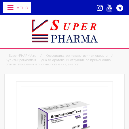
МЕНЮ
Super-PHARMA.ru
/
Классификатор лекарственных средств
/
Купить Бромазепам – цена в Саратове, инструкция по применению,
отзывы, показания и противопоказания, аналог