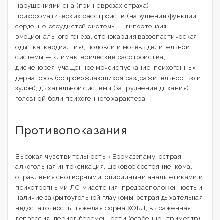
нарушениями сна (при неврозах страха);
психосоматических расстройств (нарушении функции
сердечно-сосудистой системы — гипертензия
эмоционального генеза, стенокардия вазоспастическая,
одышка, кардиалгия); половой и мочевыделительной
системы — климактерические расстройства,
дисменорея, учащенное мочеиспускание; психогенных
дерматозов (сопровождающихся раздражительностью и
зудом); дыхательной системы (затруднение дыхания);
головной боли психогенного характера.
Противопоказания
Высокая чувствительность к Бромазепаму, острая
алкогольная интоксикация, шоковое состояние, кома,
отравления снотворными, опиоидными анальгетиками и
психотропными ЛС, миастения, предрасположенность и
наличие закрытоугольной глаукомы, острая дыхательная
недостаточность, тяжелая форма ХОБЛ, выраженная
депрессия, период беременности (особенно I триместр)