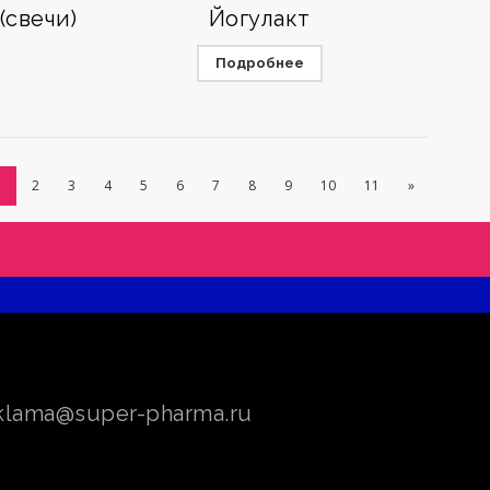
(свечи)
Йогулакт
Подробнее
1
2
3
4
5
6
7
8
9
10
11
»
klama@super-pharma.ru