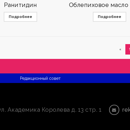
Ранитидин
Облепиховое масло 
Подробнее
Подробнее
«
Редакционный совет
ул. Академика Королева д. 13 стр. 1
re