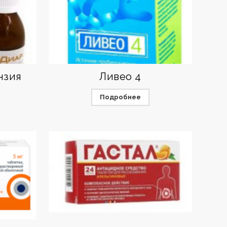
нзия
Ливео 4
Подробнее