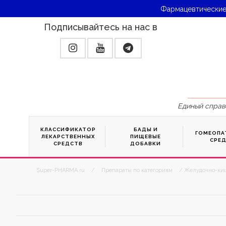
Фармацевтические
Подписывайтесь на нас в
Единый справ
КЛАССИФИКАТОР
БАДЫ И
ГОМЕОПА
ЛЕКАРСТВЕННЫХ
ПИЩЕВЫЕ
СРЕ
СРЕДСТВ
ДОБАВКИ
Super-PHARMA.ru
/
Препараты по категориям
/ Желудочно-ки