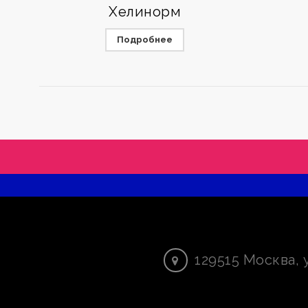
Хелинорм
Подробнее
129515
Москва
,