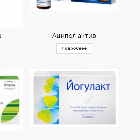
ш
Аципол актив
Подробнее